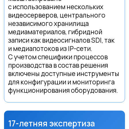
Бриз
Видеосерверная
платформа