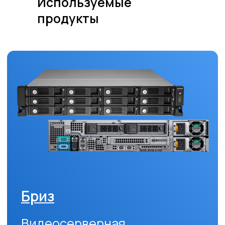
Используемые
продукты
Smart Director
Профессиональное
решение для управления
портами видеосерверов