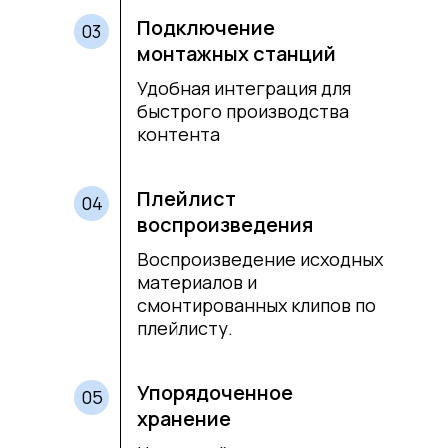
Подключение
03
монтажных станций
Удобная интеграция для
быстрого производства
Архитектура позволяет
контента
гибко управлять и
настраивать решение под
конкретные требования
Плейлист
04
воспроизведения
Решение может быть
масштабировано
Воспроизведение исходных
с использованием нескольких
материалов и
видеосерверов, центрального
смонтированных клипов по
независимого хранилища
плейлисту.
медиаматериалов, гибридной
записи как видеосигналов SDI, так
и медиапотоков из IP-сети.
Упорядоченное
05
С учетом специфики процессов
хранение
производства в состав решения
включены доступные инструменты