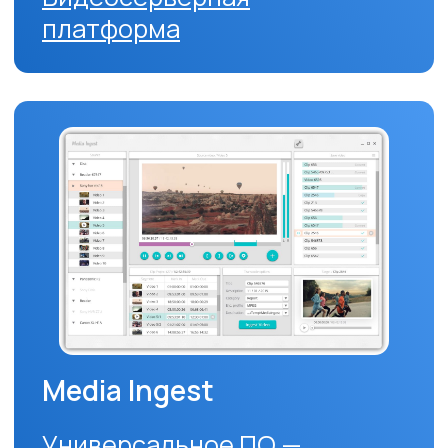
Решения для
производства контента
для реализации задач
студийного производства
Импорт медиафайлов, запись
сигналов SDI, монтаж и
воспроизведение
смонтированных клипов
Получить предложение