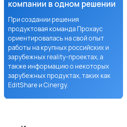
Media Ingest
Универсальное ПО —
для инжеста медиа с
любых источников