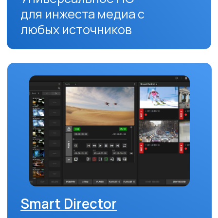
Связаться с нами
info@prohouse.tv
Москва, Проспект мира, 101, стр. 1
Компания
Решения
О нас
Производство контента
Новости
Телевизионное вещание
Кейсы
Подготовка и адаптация
контента
Блог
Медиаархивы
Поддержка
Техническая поддержка
Серверные решения
Бриз
Программное обеспечение