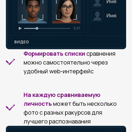
Политика конфиденциальности
Cогласие на обработку персональных
данных
Подпишитесь на рассылку новостей и статей
Подписаться
Формировать списки
сравнения
можно самостоятельно через
Все права защищены Prohouse © 2026
удобный web-интерфейс
На каждую сравниваемую
личность
может быть несколько
фото с разных ракурсов для
лучшего распознавания