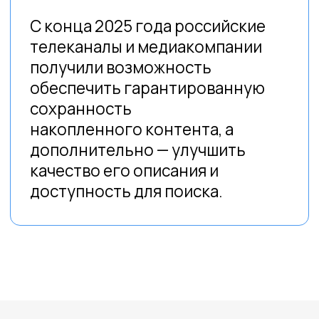
Smart News
Толмач
Smart Control
Сталкер
Smart Air
Smart Text
Совместные разработки
Smart Director
МедиАрхив
Production
Сервисы
TV Monitoring
Единая экосистема
управления
Media Platform
медиаархивами
Информация
Политика конфиденциальности
Cогласие на обработку персональных
данных
Подпишитесь на рассылку новостей и статей
Подписаться