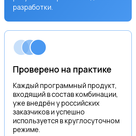
Связаться с нами
info@prohouse.tv
Москва, Проспект мира, 101, стр. 1
Компания
Решения
О нас
Производство контента
Новости
Телевизионное вещание
Кейсы
Подготовка и адаптация
контента
Блог
Медиаархивы
Поддержка
Техническая поддержка
Серверные решения
Бриз
Программное обеспечение
Циклон
Smart Media
Штиль