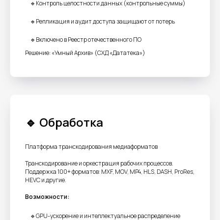
🔹Контроль целостности данных (контрольные суммы)
🔹Репликация и аудит доступа защищают от потерь
🔹Включено в Реестр отечественного ПО
Решение: «Умный Архив» (СХД «Дататека»)
Открытый API для
кастомных интеграций
🔹 Обработка
Платформа транскодирования медиаформатов
Транскодирование и оркестрация рабочих процессов.
Нормализация форматов
Поддержка 100+ форматов: MXF, MOV, MP4, HLS, DASH, ProRes,
HEVC и другие.
и конвертация через
платформу
Возможности:
🔹GPU-ускорение и интеллектуальное распределение