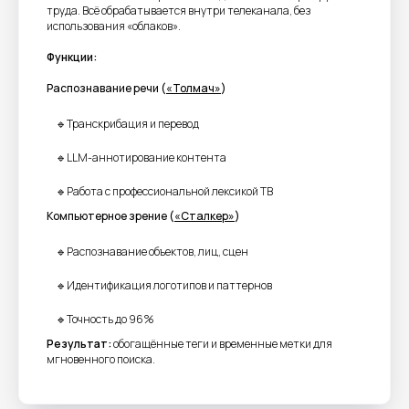
труда. Всё обрабатывается внутри телеканала, без
использования «облаков».
Функции:
Синергия трёх
Распознавание речи (
«Толмач»
)
технологических решений
🔹Транскрибация и перевод
Сложность технологических
решений, которые требуются для
🔹LLM-аннотирование контента
полнофункционального
🔹Работа с профессиональной лексикой ТВ
замещения зарубежных систем,
Компьютерное зрение (
«Сталкер»
)
приводит к длительным срокам
разработки.
🔹Распознавание объектов, лиц, сцен
🔹Идентификация логотипов и паттернов
Для задач сохранения и
повышения эффективности
🔹Точность до 96%
использования медиаархивов
Результат:
обогащённые теги и временные метки для
удалось синхронизировать
мгновенного поиска.
работу трёх независимых
разработчиков («Умный Архив»,