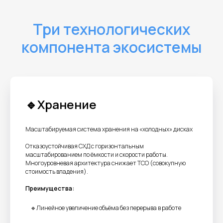
Три технологических
компонента экосистемы
🔹Хранение
Масштабируемая система хранения на «холодных» дисках
Отказоустойчивая СХД с горизонтальным
масштабированием по ёмкости и скорости работы.
Многоуровневая архитектура снижает TCO (совокупную
стоимость владения).
Преимущества:
🔹Линейное увеличение объёма без перерыва в работе