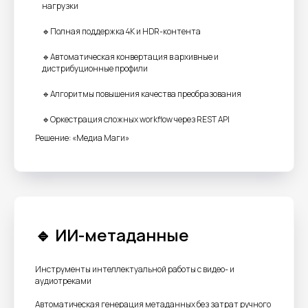
нагрузки
🔹Полная поддержка 4K и HDR-контента
Совместимость с
основными отраслевыми
🔹Автоматическая конвертация в архивные и
дистрибуционные профили
стандартами
🔹Алгоритмы повышения качества преобразования
🔹Оркестрация сложных workflow через REST API
Решение: «Медиа Маги»
Поддержка
существующих рабочих
процессов
🔹 ИИ-метаданные
Инструменты интеллектуальной работы с видео- и
аудиотреками
Автоматическая генерация метаданных без затрат ручного