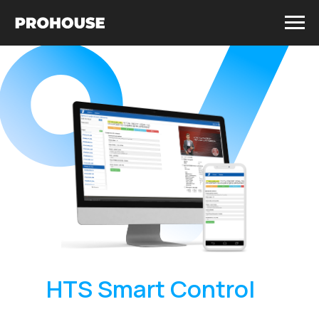
HTS Smart Control
–
управление