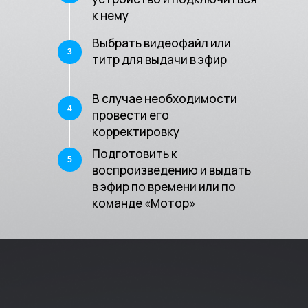
к нему
Smart Text
Совместные разработки
Smart Director
МедиАрхив
Выбрать видеофайл или
3
титр для выдачи в эфир
Production
Сервисы
TV Monitoring
Единая экосистема
В случае необходимости
управления
Media Platform
4
медиаархивами
провести его
корректировку
Информация
Подготовить к
Политика конфиденциальности
5
воспроизведению и выдать
Cогласие на обработку персональных
в эфир по времени или по
данных
команде «Мотор»
Подпишитесь на рассылку новостей и статей
Подписаться
Все права защищены Prohouse © 2026